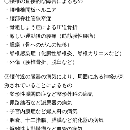
①腰椎の直接的な障害によるもの
・腰椎椎間板ヘルニア
・腰部脊柱管狭窄症
・骨粗しょう症による圧迫骨折
・激しい運動後の腰痛（筋筋膜性腰痛）
・腫瘍（骨へのがんの転移）
・脊椎感染症（化膿性脊椎炎、脊椎カリエスなど）
・外傷（腰椎骨折、脱臼など）
②腰付近の臓器の病気により、周囲にある神経が刺
激されていることによるもの
・変形性股関節症など整形外科の病気
・尿路結石など泌尿器の病気
・子宮内膜症など婦人科の病気
・胆嚢、十二指腸、膵臓など消化器の病気
・解離性大動脈瘤など血管の病気