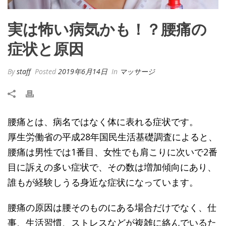
実は怖い病気かも！？腰痛の
症状と原因
By
staff
Posted
2019年6月14日
In
マッサージ
腰痛とは、病名ではなく体に表れる症状です。
厚生労働省の平成
28
年国民生活基礎調査によると、
腰痛は男性では
1
番目、女性でも肩こりに次いで
2
番
目に訴えの多い症状で、その数は増加傾向にあり、
誰もが経験しうる身近な症状になっています。
腰痛の原因は腰そのものにある場合だけでなく、仕
事、生活習慣、ストレスなどが複雑に絡んでいるた